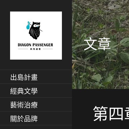
跳
至
主
要
內
文章
容
斜角過客：旅居
給XYZ世代用藝術家彈性眼
光看世界
出島計畫
慢活藝文媒體
經典文學
藝術治療
第四
關於品牌