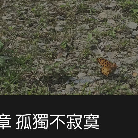
章 孤獨不寂寞