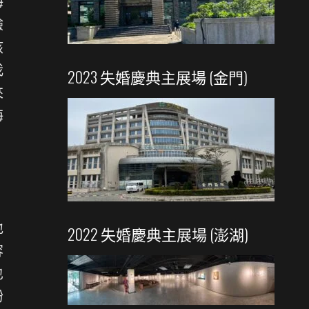
海
驗
該
我
2023 失婚慶典主展場 (金門)
來
海
地
2022 失婚慶典主展場 (澎湖)
容
也
紛