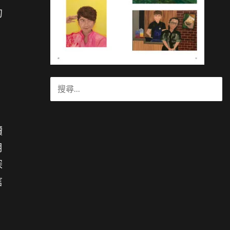
的
搜
尋
關
鍵
讀
字:
用
深
信