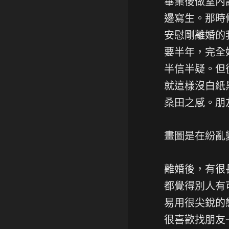
畢業後做室內
邊寫生。那時
安慰剛離婚的
要半年，完全
半信半疑。但
就這樣沒白紙
桑田之感。朋
畫圖是在紛亂
離婚後，有很
都覺得別人有
易用很尖銳的
很喜歡找朋友