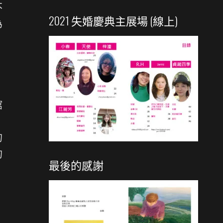
不
2021 失婚慶典主展場 (線上)
為
館
的
的
最後的感謝
，