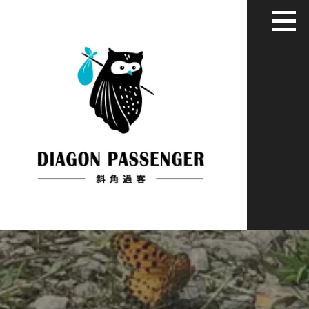
跳
至
主
要
內
容
給XYZ世代用藝術家彈性眼光看世界
斜角過客：旅居慢活藝文媒體