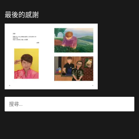
最後的感謝
搜
尋
關
鍵
字: