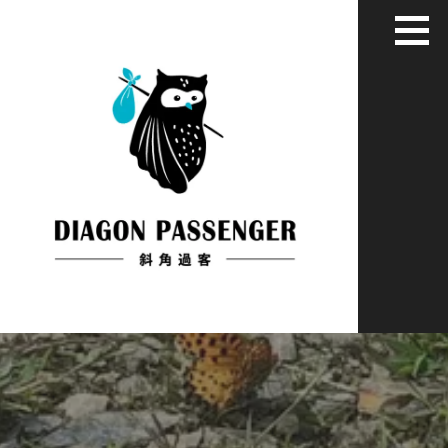
跳
至
主
要
內
容
給XYZ世代用藝術家彈性眼光看世界
斜角過客：旅居慢活藝文媒體