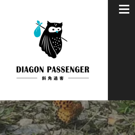
跳
至
主
要
內
容
給XYZ世代用藝術家彈性眼光看世界
斜角過客：旅居慢活藝文媒體