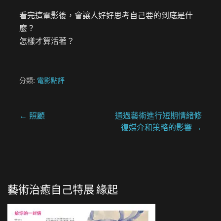
看完這電影後，會讓人好好思考自己要的到底是什
麼？
怎樣才算活著？
分類:
電影點評
文
← 照顧
通過藝術進行短期情緒修
復媒介和策略的影響 →
章
導
覽
藝術治癒自己特展 緣起