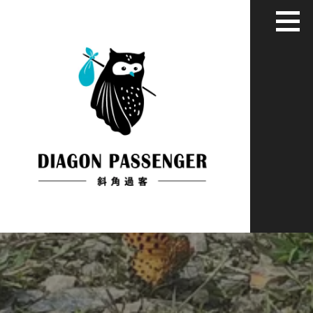
跳
至
主
要
內
容
給XYZ世代用藝術家彈性眼光看世界
斜角過客：旅居慢活藝文媒體