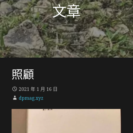
文章
照顧
2021 年 1 月 16 日
dpmag.xyz