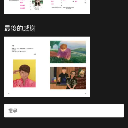
最後的感謝
搜
尋
關
鍵