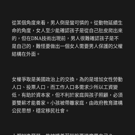
從某個角度來看，男人倒是蠻可憐的。從動物延續生
命的角度，女人至少能確認孩子是從自己肚皮爬出來
的，但在DNA技術出現前，男人很難確認孩子是不
是自己的，難怪要做出一個女人需要男人保護的父權
結構在外面。
女權爭取是美國政治上的交換，為的是增加女性勞動
人口、投票人口，而工作人口多需求少所以工資變
低，有助於資本家，但不利於家庭與孩子照顧，必須
要雙薪才能養家。小孩被帶離家庭，由政府教育建構
公民思想，穩定移民社會。