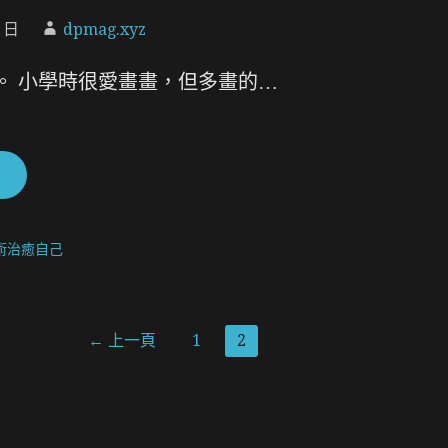
9 日
dpmag.xyz
。 小學時很愛畫畫，但多畫的…
術治癒自己
← 上一頁
1
2