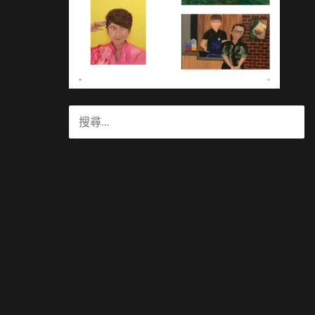
搜
尋
關
鍵
字: