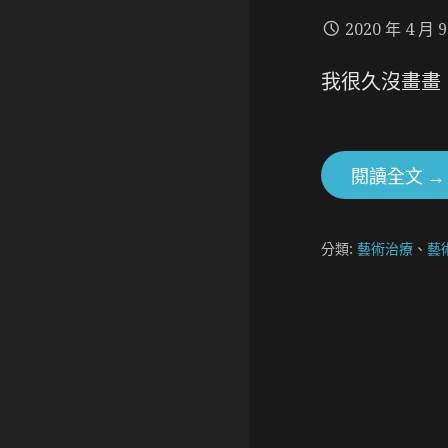
2020 年 4 月 
我很久沒畫畫
閱讀全文 →
分類:
藝術治療
、
藝
[文
章]