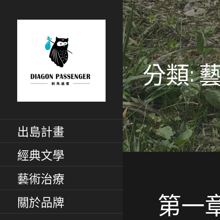
跳
至
主
要
內
分類:
容
斜角過客：旅居
給XYZ世代用藝術家彈性眼
光看世界
出島計畫
慢活藝文媒體
經典文學
藝術治療
第一
關於品牌