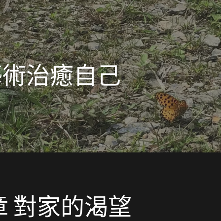
 藝術治癒自己
章 對家的渴望