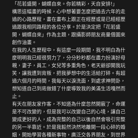
「花若盛開，蝴蝶自來。你若精彩，天自安排!」
構思這幅畫的時候，心中想著要怎麼把過去六年的走
過的心路歷程，畫在畫布上跟正在經歷或是已經經歷
過跟我相同路程的各位分享。於是決定把「花若盛
開，蝴蝶自來」作為主題，跟攝影師朋友商量借圖來
創作油畫。
在我的人生歷程中，有這麼一段期間，我不明白為什
麼明明我已經很努力了，分分秒秒都在盡力扮演好母
親，妻子，員工，女兒等多重角色，老天爺卻開我玩
笑，讓我遭到背叛，把我夢想中的生活給打碎。有超
過六個月的時間，我每天以淚洗面，到處求神問卦，
想知道自己到底做錯了什麼導致我的美滿生活嘎然而
止。
有天在朋友家作客，不知道為什麼忽然開竅了，命運
是不可改變的，但是我可以改變自己的心境，讓自己
變成更好的人，成為完整的自己以後自然會吸引完整
的另一半靠近。於是我毅然決然地離開一段心碎的婚
姻，開始學習各種新事物，廣泛交各界朋友，到世界