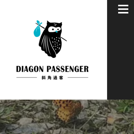
跳
至
主
要
內
容
給XYZ世代用藝術家彈性眼光看世界
斜角過客：旅居慢活藝文媒體