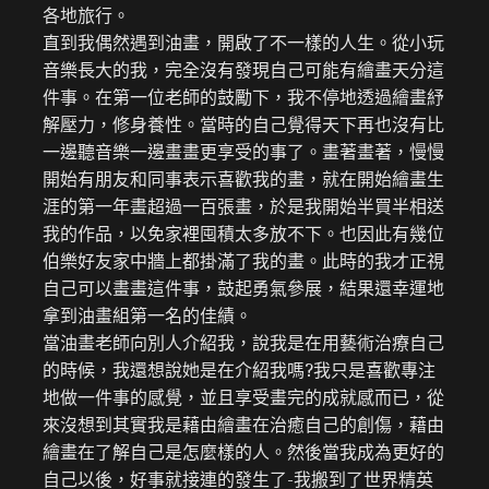
各地旅行。
直到我偶然遇到油畫，開啟了不一樣的人生。從小玩
音樂長大的我，完全沒有發現自己可能有繪畫天分這
件事。在第一位老師的鼓勵下，我不停地透過繪畫紓
解壓力，修身養性。當時的自己覺得天下再也沒有比
一邊聽音樂一邊畫畫更享受的事了。畫著畫著，慢慢
開始有朋友和同事表示喜歡我的畫，就在開始繪畫生
涯的第一年畫超過一百張畫，於是我開始半買半相送
我的作品，以免家裡囤積太多放不下。也因此有幾位
伯樂好友家中牆上都掛滿了我的畫。此時的我才正視
自己可以畫畫這件事，鼓起勇氣參展，結果還幸運地
拿到油畫組第一名的佳績。
當油畫老師向別人介紹我，說我是在用藝術治療自己
的時候，我還想說她是在介紹我嗎?我只是喜歡專注
地做一件事的感覺，並且享受畫完的成就感而已，從
來沒想到其實我是藉由繪畫在治癒自己的創傷，藉由
繪畫在了解自己是怎麼樣的人。然後當我成為更好的
自己以後，好事就接連的發生了-我搬到了世界精英