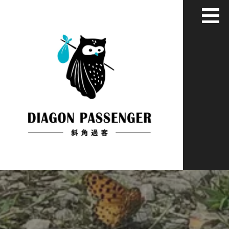
跳
至
主
要
內
容
給XYZ世代用藝術家彈性眼光看世界
斜角過客：旅居慢活藝文媒體