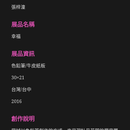
張梓潼
展品名稱
幸福
展品資訊
色鉛筆/牛皮紙板
30×21
台灣/台中
2016
創作說明