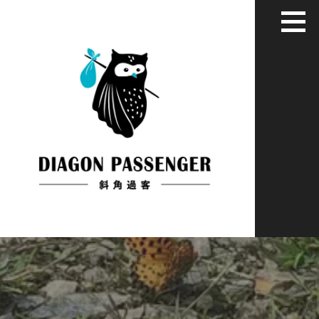
跳
至
主
要
內
容
給XYZ世代用藝術家彈性眼光看世界
斜角過客：旅居慢活藝文媒體