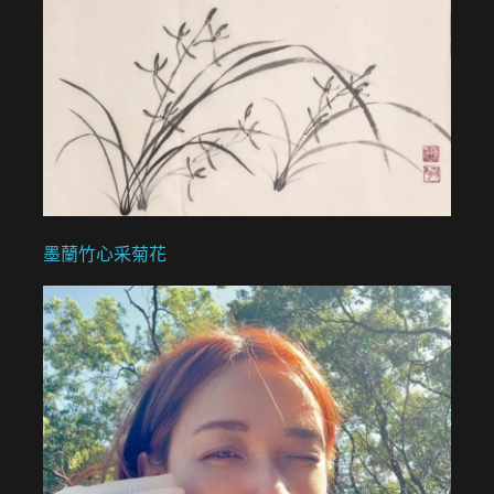
墨蘭竹心采菊花