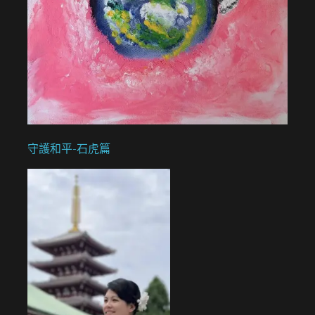
守護和平-石虎篇