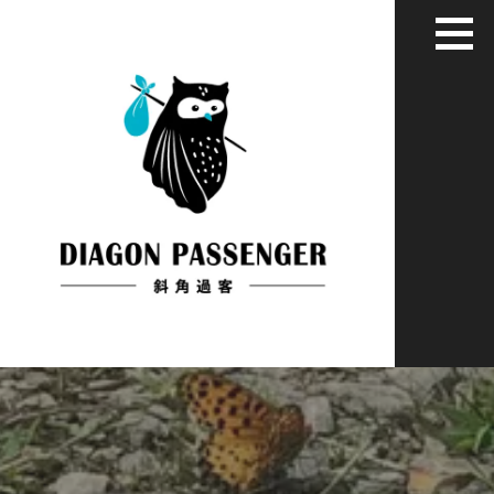
跳
至
主
要
內
容
給XYZ世代用藝術家彈性眼光看世界
斜角過客：旅居慢活藝文媒體