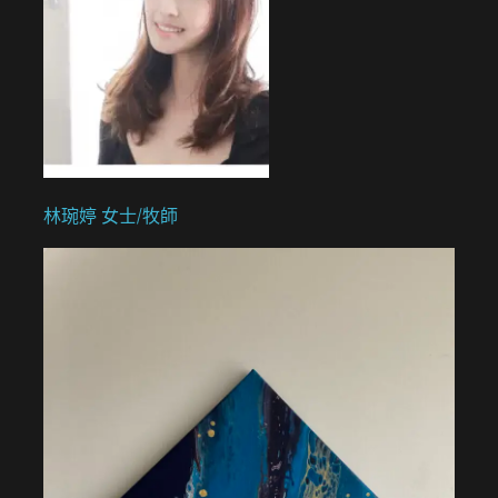
林琬婷 女士/牧師