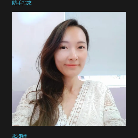
隨手拈來
楊椀纖