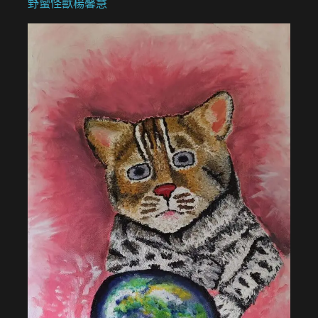
野蠻怪獸楊馨慧