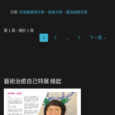
分類:
失戀讀書寫作會
、
經典文學
、
蕭伯納精言集
[文
第 1 頁，總計 5 頁
1
2
...
5
下一頁 →
章]
導
覽
藝術治癒自己特展 緣起