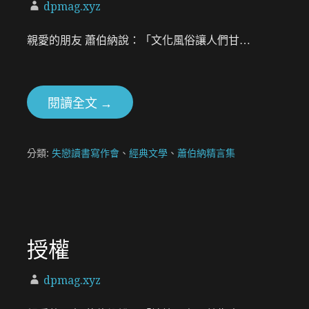
dpmag.xyz
親愛的朋友 蕭伯納說：「文化風俗讓人們甘…
閱讀全文 →
分類:
失戀讀書寫作會
、
經典文學
、
蕭伯納精言集
授權
dpmag.xyz