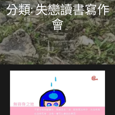
分類: 失戀讀書寫作
會