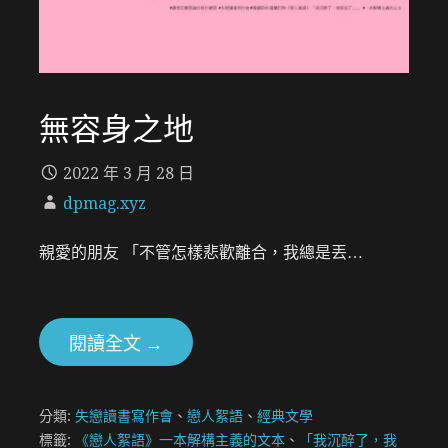
無容身之地
2022 年 3 月 28 日
dpmag.xyz
親愛的朋友 「不管怎樣悲歡離合，我總是丟…
閱讀全文 →
分類:
失戀讀書寫作會
、
戀人絮語
、
經典文學
標籤:
《戀人絮語》一本解構主義的文本
、
「我沉醉了，我