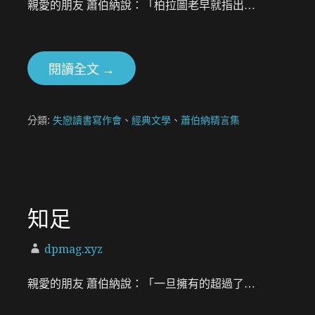
親愛的朋友 蕭伯納說：「柏拉圖老早就指出…
閱讀全文 →
分類:
失戀讀書寫作會
、
經典文學
、
蕭伯納精言集
知足
dpmag.xyz
親愛的朋友 蕭伯納說：「一旦擁有的超過了…