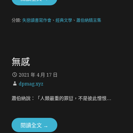
分類:
失戀讀書寫作會
、
經典文學
、
蕭伯納精言集
無感
2021 年 4 月 17 日
dpmag.xyz
蕭伯納說：「人類最重的罪愆，不是彼此憎恨…
閱讀全文 →