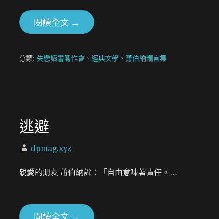
閱讀全文 →
分類:
失戀讀書寫作會
、
經典文學
、
蕭伯納精言集
逃避
dpmag.xyz
親愛的朋友 蕭伯納說：「自由意味著責任。…
閱讀全文 →