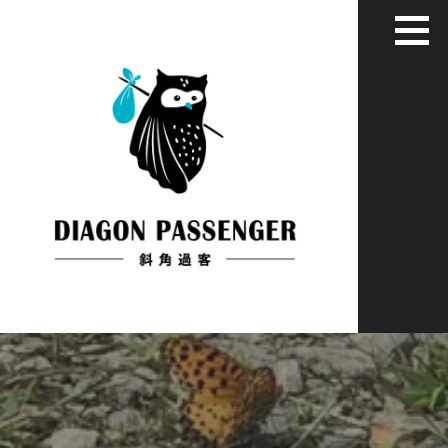
跳
至
主
要
內
容
給XYZ世代用藝術家彈性眼光看世界
斜角過客：旅居慢活藝文媒體