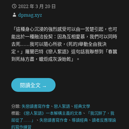
2022 年 3 月 20 日
dpmag.xyz
「這種身心沉浸的強烈感受可以由一苦楚引起，也可
能出於一種融洽投契：因為互相愛慕，我們可以同時
去死……我可以隨心所欲，(死的)舉動全由我決
定。」羅蘭巴特《戀人絮語》這句話我聯想到「春蠶
到死絲方盡，蠟炬成灰淚始乾」。
閱讀全文 →
分類:
失戀讀書寫作會
、
戀人絮語
、
經典文學
標籤:
《戀人絮語》一本解構主義的文本
、
「我沉醉了，我
屈從了……」
、
失戀讀書寫作會
、
導讀經典
、
讀者反應理論
的寫作練習