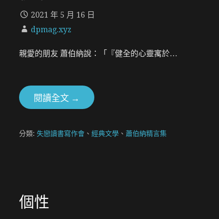
2021 年 5 月 16 日
dpmag.xyz
親愛的朋友 蕭伯納說：「『健全的心靈寓於…
閱讀全文 →
分類:
失戀讀書寫作會
、
經典文學
、
蕭伯納精言集
個性