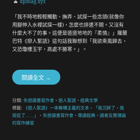
dpmag.xyz
「我不時地輕輕觸動、撫弄、試探一些念頭(就像你
用腳伸入水裡試探一樣)，怎麼也排遣不開。又沒有
什麼大不了的事。這便是道道地地的『柔情』」羅蘭
巴特《戀人絮語》這句話我聯想到「我欲乘風歸去，
又恐瓊樓玉宇，高處不勝寒。」。
閱讀全文 →
分類:
失戀讀書寫作會
、
戀人絮語
、
經典文學
標籤:
《戀人絮語》一本解構主義的文本
、
「我沉醉了，我
屈從了……」
、
失戀讀書寫作會
、
導讀經典
、
讀者反應理論
的寫作練習