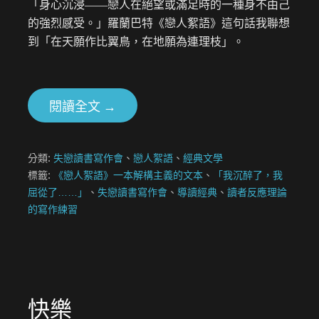
「身心沉浸――戀人在絕望或滿足時的一種身不由己
的強烈感受。」羅蘭巴特《戀人絮語》這句話我聯想
到「在天願作比翼鳥，在地願為連理枝」。
閱讀全文 →
分類:
失戀讀書寫作會
、
戀人絮語
、
經典文學
標籤:
《戀人絮語》一本解構主義的文本
、
「我沉醉了，我
屈從了……」
、
失戀讀書寫作會
、
導讀經典
、
讀者反應理論
的寫作練習
快樂