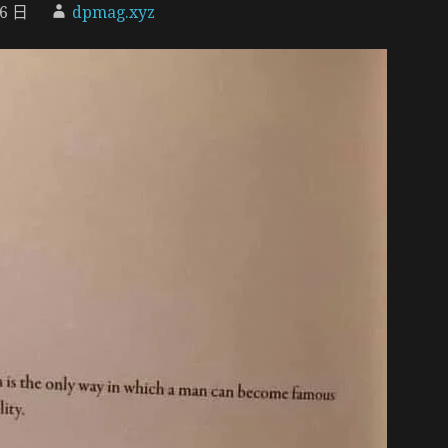
16 日
dpmag.xyz