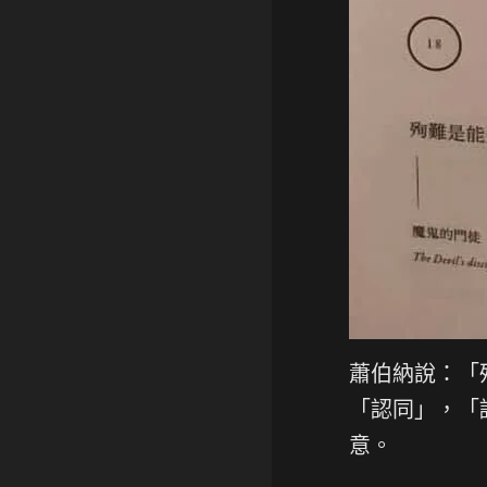
蕭伯納說：「
「認同」，「
意。