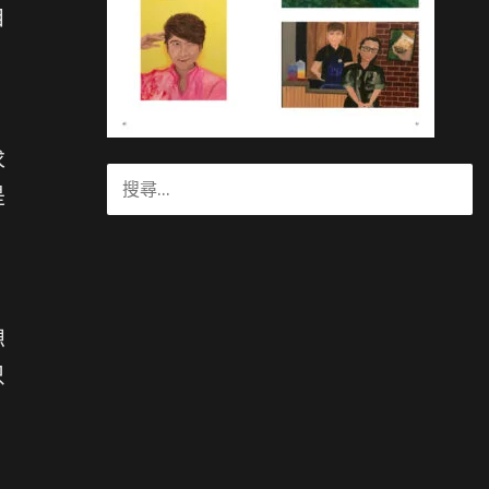
自
求
搜
是
尋
關
鍵
字:
想
只