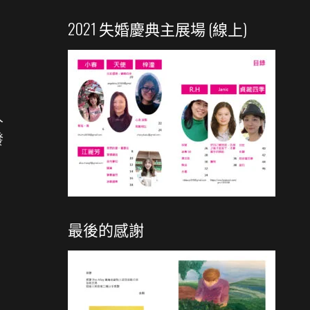
2021 失婚慶典主展場 (線上)
人
發
最後的感謝
，