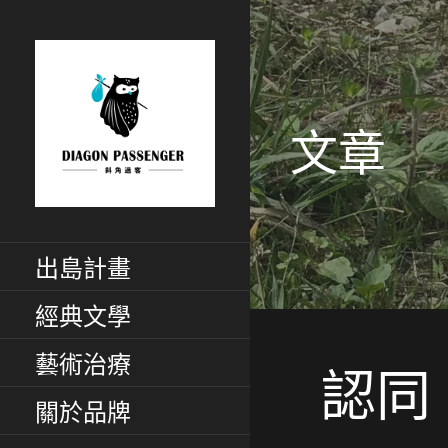
跳
至
主
要
內
文章
容
斜角過客：旅居
給XYZ世代用藝術家彈性眼
光看世界
出島計畫
慢活藝文媒體
經典文學
藝術治療
認同
關於品牌