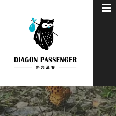
跳
至
主
要
內
容
給XYZ世代用藝術家彈性眼光看世界
斜角過客：旅居慢活藝文媒體