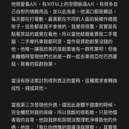
他很愛看A片，有30T以上的空間裝滿A片，有很多自
己自慰的情趣用品，並以此為豪。他滿口都是髒話，
每天都在打電動，最喜歡在不同的人面前裝模作樣擺
架子。這些都是我不會做的，我覺得很蠢，其實是有
點看笑話的感覺在看他。所以當他結婚後賣我二手電
腦、二手摩托車我都同意，當作是資助創業沒錢的
他。他唯一讓我欣羨的是創業後有一群死黨吧！但後
來離婚時發現他們也就是一群一起去東南亞吃巴西蘑
菇、買春的狐群狗黨。
當沒有辦法索討到得到真正的愛時，這種需求會轉換
成性、錢或其他。
當我第三次發現他外遇，還因此身體不健康的時候，
完全觸怒到我的底線，所以我斷的很乾脆。只是他傷
害我的自尊，他說我胖和房間沒整理乾淨導致他的外
遇，他說：「我比你想像的還膚淺與現實。」其實我