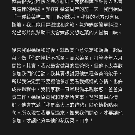
就買很多要趕快吃完才新鮮。我就想說也許有人也會
有這樣的困擾。就在離婚滿周年的前一天，我開始做
「一種蔬菜吃三餐 」系列影片。我住的地方沒有瓦
斯爐，我只能用電磁爐和烤箱、氣炸鍋做簡單料理，
希望影片能幫助不太會煮飯又想吃菜的人變換口味。
後來我跟媽媽和好後，就改變心意決定和媽媽一起做
菜，做「你的挫折不孤單 – 高家菜單」打算今年六月
開始。其實，我家最會做菜的是爸爸，但他不太喜歡
參加我們的活動，我其實很討厭他這種爸爸的架子，
所以我決定要不要讓他參加要看我媽媽的心情。也許
成長過程中，我們家就一直呈現偽單親狀態，爸爸負
責工作，媽媽負責我和弟弟所有事。爸爸如果心情
好，他會充滿「我是高大上的爸爸」隨心情指點兩
句。所以現在我要反過來，如果我們開心，才要讓他
參加，才讓他分享他的私房菜。口亨！