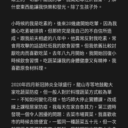
什麼東西能讓我快樂和發光。除了生孩子外。
小時候的我是吃素的，後來20幾歲開始吃葷，因為我
擔心吃素被排擠，但那終究是我自己的不自信所造
成。跟我前夫相處的八年中，他異常反對我吃素，常
會用攻擊的話語貶低我的飲食習慣。但我依舊比較討
厭吃肉而喜歡吃菜。去年八九月開始，我開始回復小
時候飲食習慣。吃蔬菜讓我的身體健康又有精神，我
喜歡原食材料理。
2020年四月新冠肺炎全球盛行，龍山寺等地鼓勵大
家吃蔬菜防疫，但一般人對於料理蔬菜方式較為單
一，不知如何變化花樣。恰巧師大停止實體課，改成
線上課程居家防疫，我每天在家自食其力，第三週時
發現一個令人困擾的問題：去菜市場買菜，我喜歡收
市的時候去撿便宜，一籃同一種蔬菜五十元，但一次