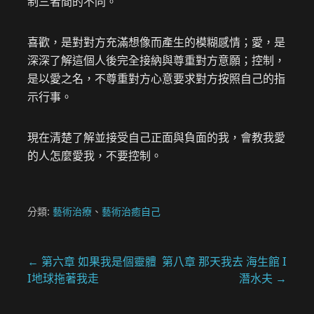
制三者間的不同。
喜歡，是對對方充滿想像而產生的模糊感情；愛，是
深深了解這個人後完全接納與尊重對方意願；控制，
是以愛之名，不尊重對方心意要求對方按照自己的指
示行事。
現在清楚了解並接受自己正面與負面的我，會教我愛
的人怎麼愛我，不要控制。
分類:
藝術治療
、
藝術治癒自己
文
← 第六章 如果我是個靈體
第八章 那天我去 海生館 I
I地球拖著我走
潛水夫 →
章